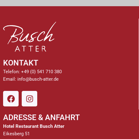
KONTAKT
Telefon:
+49 (0) 541 710 380
Email:
info@busch-atter.de
F
I
a
n
c
s
ADRESSE & ANFAHRT
e
t
b
a
Hotel Restaurant Busch Atter
o
g
Eikesberg 51