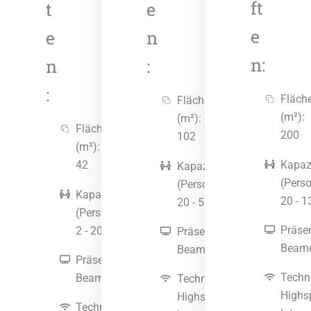
ft
t
e
e
e
n
n:
n
:
:
Fläch
Fläche
(m²):
(m²):
Fläche
200
102
(m²):
Kapaz
42
Kapazität
(Pers
(Personen):
Kapazität
20 - 1
20 - 50
(Personen):
Präsen
2 - 20
Präsentation:
Beam
Beamer
Präsentation:
Techn
Beamer
Technik:
Highs
Highspeed
Technik: