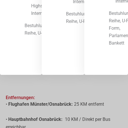
Intern
Internet
Highspeed
Bestuhlu
Internet
Bestuhlungsarten:
Reihe, U-
Reihe, U-Form
Bestuhlungsarten:
Form,
Reihe, U-Form
Parlamen
Bankett
Entfernungen:
•
Flughafen Münster/Osnabrück:
25 KM entfernt
•
Hauptbahnhof Osnabrück:
10 KM / Direkt per Bus
erreichbar